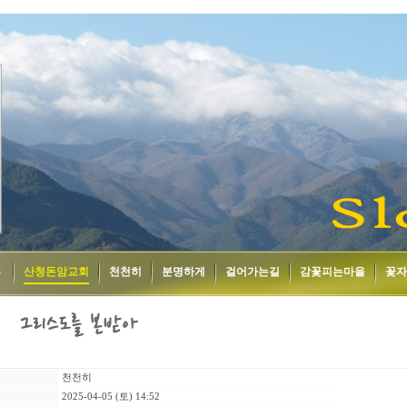
홈
산청돈암교회
천천히
분명하게
걸어가는길
감꽃피는마을
꽃자
천천히
2025-04-05 (토) 14:52