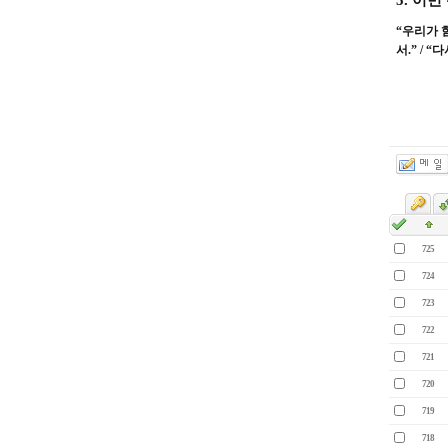
5.
이번 
“
우리가 
서
.” / “
다
725
724
723
722
721
720
719
718