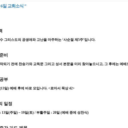
월 6일 교회소식 ”
력
수 그리스도의 공생애와 고난을 마주하는
‘
사순절 제
5
주
’
입니다
.
 준비
작되기 전에 찬송가와 교독문 그리고 성서 본문을 미리 찾아놓으시고
,
그 후에는 예배
 공부
(13
일
)
예배 후에 바로 모입니다
. <
로마서 묵상
42>
의 일정
: 13
일
(
주일
)
~ 19
일
(
토
)
/
부활주일
: 20
일
(
예배 중에 성찬식
)