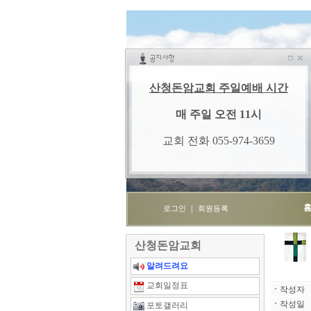
로그인
｜
회원등록
산청돈암교회
알려드려요
교회일정표
ㆍ
작성자
ㆍ
작성일
포토갤러리