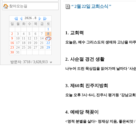
찾아오는길
“ 2월 22일 교회소식 ”
1.
교회력
오늘은
,
예수 그리스도의 생애와 고난을 마
2.
사순절 경건 생활
방문자: 3718 / 3,628,913
나누어 드린 묵상집을 읽어가며 날마다
‘
사순
3.
제
60
회 진주지방회
오늘 오후
3
시
~6
시
,
진주시 평거동
‘
강남교회
4.
예배당 책꽂이
<
영적 분별을 살다
>
정재상 지음
,
좋은씨앗
/