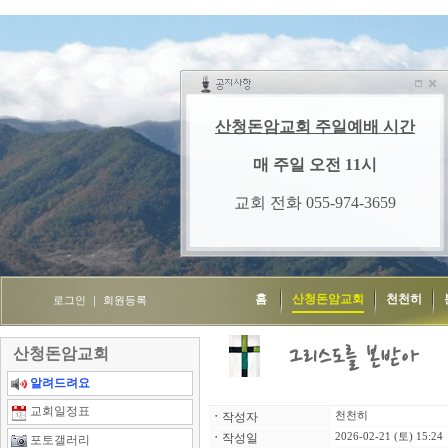
홈
산청돈암교회
천천히
로그인
｜
회원등록
산청돈암교회
알려드려요
교회일정표
ㆍ
작성자
천천히
ㆍ
작성일
2026-02-21 (토) 15:24
포토갤러리