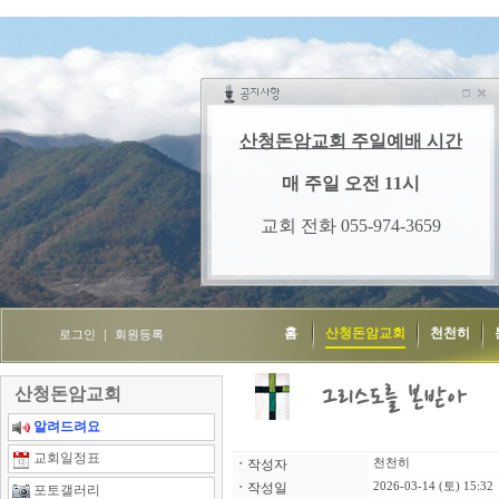
홈
산청돈암교회
천천히
로그인
｜
회원등록
산청돈암교회
알려드려요
교회일정표
ㆍ
작성자
천천히
ㆍ
작성일
2026-03-14 (토) 15:32
포토갤러리