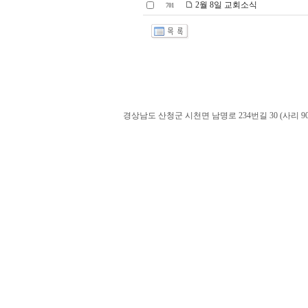
2월 8일 교회소식
701
경상남도 산청군 시천면 남명로 234번길 30 (사리 900-60). admin