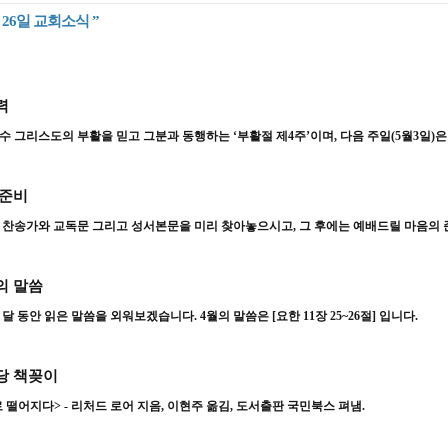
월 26일 교회소식 ”
력
수 그리스도의 부활을 믿고 그분과 동행하는
‘
부활절 제
4
주
’
이며
,
다음 주일
(5
월
3
일
)
 준비
 찬송가와 교독문 그리고 성서본문을 미리 찾아놓으시고
,
그 후에는 예배드릴 마음의
의 말씀
 달 동안 읽은 말씀을 외워보겠습니다
. 4
월의 말씀은
[
요한
11
장
25~26
절
]
입니다
.
당 책꽂이
 떨어지다
> -
리처드 로어 지음
,
이현주 옮김
,
도서출판 국민북스 펴냄
.