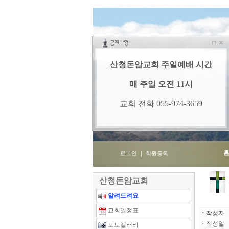
로그인
｜
회원등록
산청돈암교회
알려드려요
교회일정표
ㆍ
작성자
ㆍ
작성일
포토갤러리