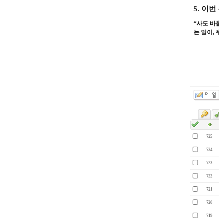
5.
이번 
“
사도 바
는 일이
,
725
724
723
722
721
720
719