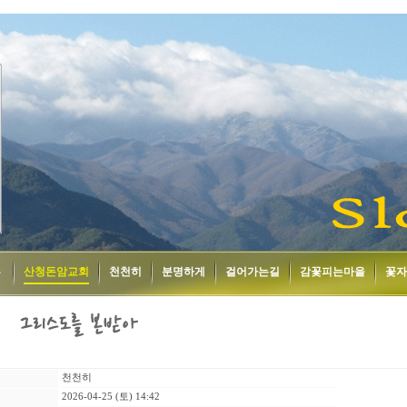
홈
산청돈암교회
천천히
분명하게
걸어가는길
감꽃피는마을
꽃자
천천히
2026-04-25 (토) 14:42