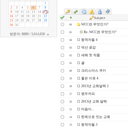
WCC란 무엇인가?
66
Re..WCC란 무엇인가?
65
방문자: 8889 / 3,614,650
동역자들 4
64
덕산 곶감
63
새해 첫 작품
62
귤
61
크리스마스 쿠키
60
좋은 이웃 4
59
2013년 교회달력 2
58
원두커피
57
2013년 교회 달력
56
마음이...
55
한옥으로 짓는 교회
54
동역자들 3
53