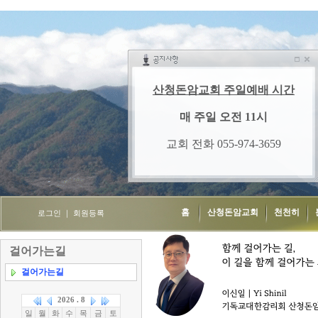
홈
산청돈암교회
천천히
로그인
｜
회원등록
걸어가는길
걸어가는길