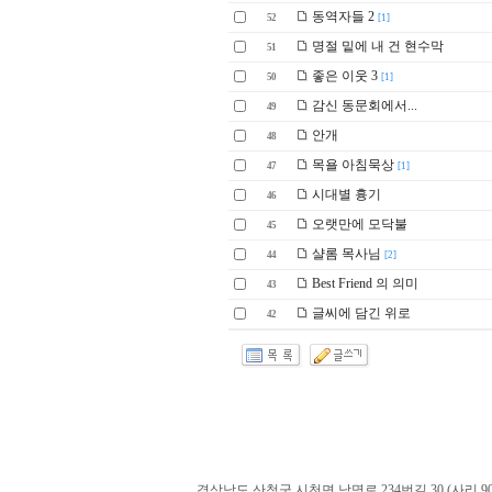
동역자들 2
52
[1]
명절 밑에 내 건 현수막
51
좋은 이웃 3
50
[1]
감신 동문회에서...
49
안개
48
목욜 아침묵상
47
[1]
시대별 흉기
46
오랫만에 모닥불
45
샬롬 목사님
44
[2]
Best Friend 의 의미
43
글씨에 담긴 위로
42
경상남도 산청군 시천면 남명로 234번길 30 (사리 900-60). admin