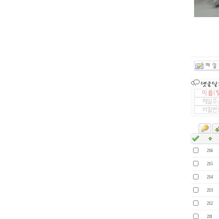
216
215
214
213
212
211