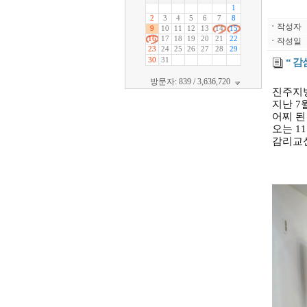
ㆍ
작성자
ㆍ
작성일
“ 감
방문자: 839 / 3,636,720
진주지방
지난 7
어찌 된
오는 1
감리교신