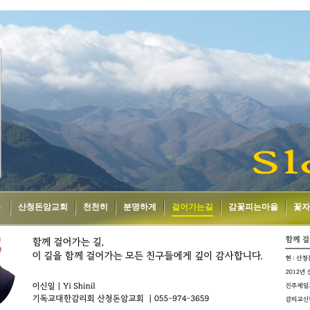
홈
산청돈암교회
천천히
분명하게
걸어가는길
감꽃피는마을
꽃자