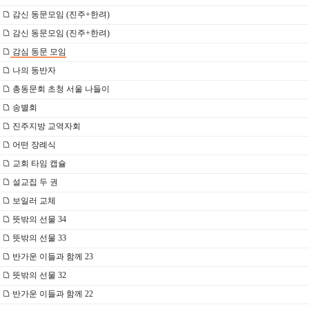
감신 동문모임 (진주+한려)
감신 동문모임 (진주+한려)
감심 동문 모임
나의 동반자
총동문회 초청 서울 나들이
송별회
진주지방 교역자회
어떤 장례식
교회 타임 캡슐
설교집 두 권
보일러 교체
뜻밖의 선물 34
뜻밖의 선물 33
반가운 이들과 함께 23
뜻밖의 선물 32
반가운 이들과 함께 22