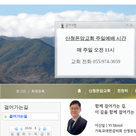
홈
산청돈암교회
천천히
로그인
｜
회원등록
걸어가는길
걸어가는길