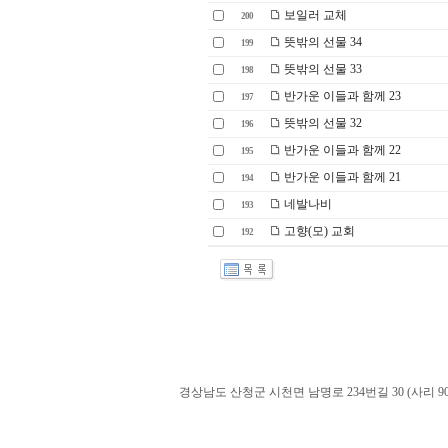
보일러 교체
200
뜻밖의 선물 34
199
뜻밖의 선물 33
198
반가운 이들과 함께 23
197
뜻밖의 선물 32
196
반가운 이들과 함께 22
195
반가운 이들과 함께 21
194
네발나비
193
고향(모) 교회
192
경상남도 산청군 시천면 남명로 234번길 30 (사리 900-60). admin