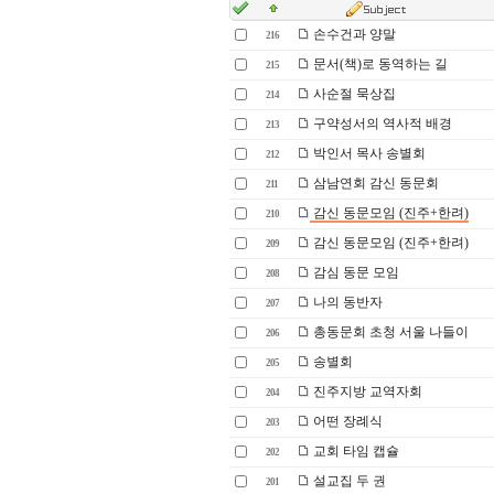
손수건과 양말
216
문서(책)로 동역하는 길
215
사순절 묵상집
214
구약성서의 역사적 배경
213
박인서 목사 송별회
212
삼남연회 감신 동문회
211
감신 동문모임 (진주+한려)
210
감신 동문모임 (진주+한려)
209
감심 동문 모임
208
나의 동반자
207
총동문회 초청 서울 나들이
206
송별회
205
진주지방 교역자회
204
어떤 장례식
203
교회 타임 캡슐
202
설교집 두 권
201