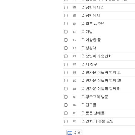
공방에서 2
156
공방에서
155
결혼 25주년
154
가방
153
이상한 꿈
152
성경책
151
오병이어 송년회
150
세 친구
149
반가운 이들과 함께 11
148
반가운 이들과 함께 10
147
반가운 이들과 함께 9
146
경주교회 방문
145
친구들...
144
동문 선배들
143
연회 때 동문 모임
142