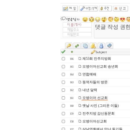
제53회 진주지방회
166
오병이어선교회 송년회
165
연합예배
164
동역자들의 방문
163
내년 달력
162
오병이어 선교회
161
옛날 사진 (그리운 이들)
160
진주지방 감신동문회
159
오병이어선교회
158
삼남연회에서 만난 동기들
157