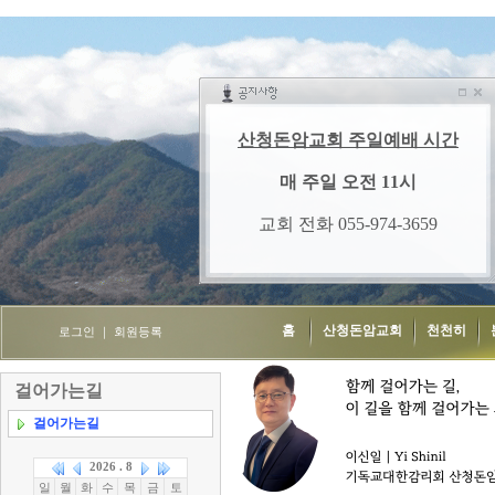
홈
산청돈암교회
천천히
로그인
｜
회원등록
걸어가는길
걸어가는길