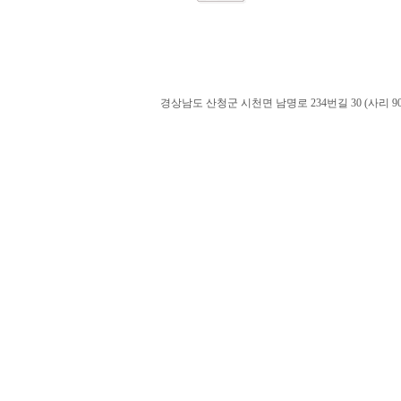
경상남도 산청군 시천면 남명로 234번길 30 (사리 900-60). admin