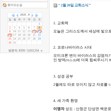
찾아오는길
“ 2월 20일 교회소식 ”
1.
교회력
오늘은
그리스도께서 세상에 빛으
2.
코로나바이러스 시대
방문자: 8359 / 3,633,554
오미크론 변이 바이러스의 감염자가
인 방역
에 더욱 힘써주시기
(
마스크
)
3.
성경 공부
2
월에도 따로 모이지 않고 자료를
4.
새 가족 환영
이명자
성도
:
산청군 단성면 백운