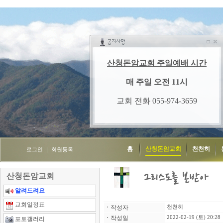
홈
산청돈암교회
천천히
로그인
｜
회원등록
산청돈암교회
알려드려요
교회일정표
ㆍ
작성자
천천히
ㆍ
작성일
2022-02-19 (토) 20:28
포토갤러리