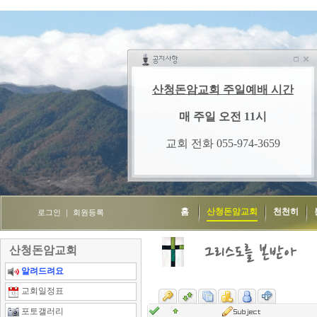
홈
산청돈암교회
천천히
로그인
｜
회원등록
산청돈암교회
알려드려요
교회일정표
포토갤러리