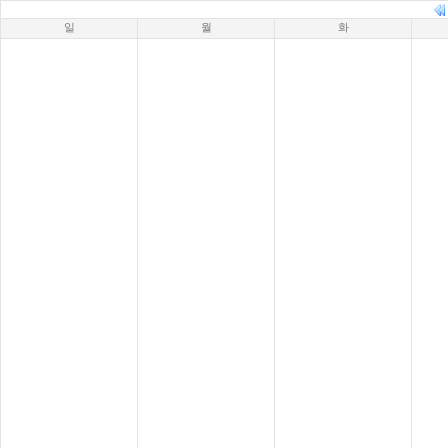
일
월
화