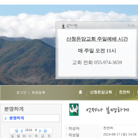
홈
산청돈암교회
천천히
로그인
｜
회원등록
분명하게
분명하게
ㆍ
작성자
천천히
ㆍ
작성일
2024-08-17 (토) 14:58