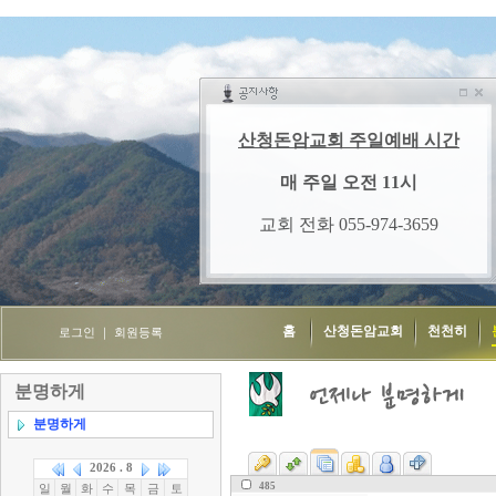
홈
산청돈암교회
천천히
로그인
｜
회원등록
분명하게
분명하게
485