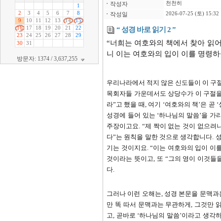
ㆍ
작성자
천천히
ㆍ
작성일
2026-07-25 (토) 15:32
“ 성경 바로 읽기 2 ”
“
너희는 여호와의 책에서 찾아 읽
니 이는 여호와의 입이 이를 명령
방문자: 1374 / 3,637,255
우리나라에서 적지 않은 신도들이 이 구
목회자들 가운데서도 상당수가 이 구절을
라
”
고 했을 때
,
여기
‘
여호와의 책
’
은 곧
‘
성경에 들어 있는
‘
하나님의 말씀
’
을 가
주장이고요
.
“
제 짝이 없는 것이 없으려
다
”
는 원칙을 말한 것으로 생각합니다
.
성
기는 것이지요
.
“
이는 여호와의 입이 이
것이라는 뜻이고
,
또
“
그의 영이 이것들
다
.
그러나 이런 오해는
,
성경 본문을 문맥과
만 똑 따서 문맥과는 무관하게
,
그것만 
고
,
곧바로
‘
하나님의 말씀
’
이라고 생각하