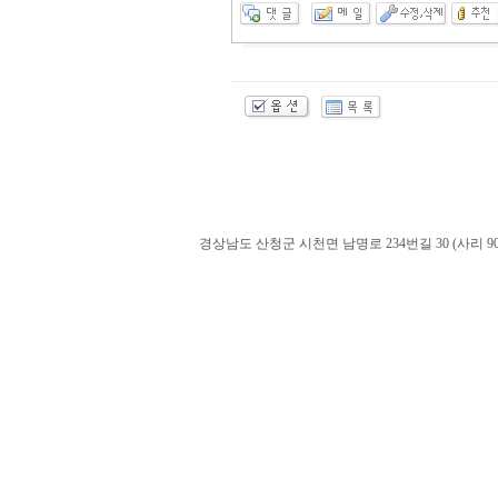
경상남도 산청군 시천면 남명로 234번길 30 (사리 900-60). admin