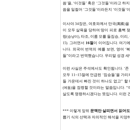
씀
’
을
, ‘
이것들
’
혹은
‘
그것들
’
이라고 하지
씀을 일컬어
‘
그것들
’
이라든지
‘
이것들
’
이
이사야
34
장은
,
여호와께서 만국
을
(
萬國
)
이 모두 살육을 당하여 땅이 피로 흠뻑 
랑
,
타조
,
이름 모를 들짐승
,
이리
,
(
승냥이
)
.
그러면서
16
절
이 이어집니다
.
여기
15)
니다
.
외국어 번역의 예를 보면
,
영어
‘
복
들
”
이라고 번역했습니다
.
우리말 성경 
이런 사실은 주석에서도 확인됩니다
. ‘
존
모두
11~15
절에 언급된
‘
짐승들
’
을 가리
들 가운데서 빠진 것이 하나도 없고
”
할
을 점령할 것이라는 말씀입니다
.
“
(
에돔
)
살도록 명령하시겠다는 뜻입니다
.
이런 
***
이렇게 앞뒤
문맥만 살피면서 읽어도
뽑기 식의 선택과 자의적인 해석을 지양