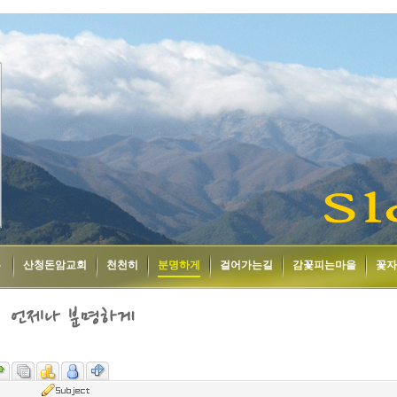
홈
산청돈암교회
천천히
분명하게
걸어가는길
감꽃피는마을
꽃자