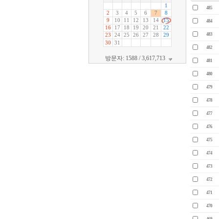
485
484
483
482
방문자: 1588 / 3,617,713
481
480
479
478
477
476
475
474
473
472
471
470