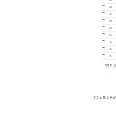
469
468
467
466
465
464
463
462
461
경상남도 산청군 시천면 남