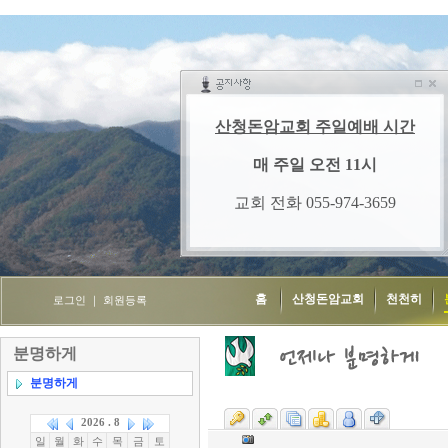
홈
산청돈암교회
천천히
로그인
｜
회원등록
분명하게
분명하게