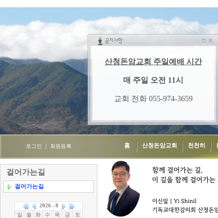
홈
산청돈암교회
천천히
로그인
｜
회원등록
걸어가는길
걸어가는길