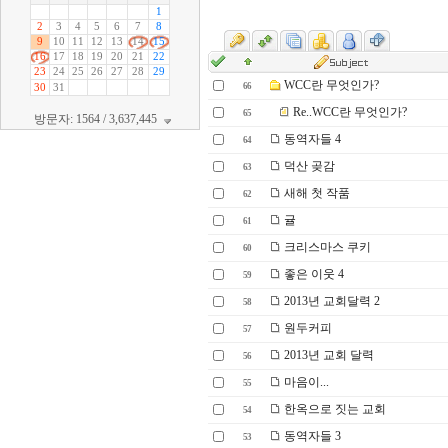
WCC란 무엇인가?
66
Re..WCC란 무엇인가?
65
방문자: 1564 / 3,637,445
동역자들 4
64
덕산 곶감
63
새해 첫 작품
62
귤
61
크리스마스 쿠키
60
좋은 이웃 4
59
2013년 교회달력 2
58
원두커피
57
2013년 교회 달력
56
마음이...
55
한옥으로 짓는 교회
54
동역자들 3
53