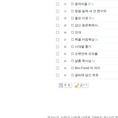
동역자들 2
52
[1]
명절 밑에 내 건 현수막
51
좋은 이웃 3
50
[1]
감신 동문회에서...
49
안개
48
목욜 아침묵상
47
[1]
시대별 흉기
46
오랫만에 모닥불
45
샬롬 목사님
44
[2]
Best Friend 의 의미
43
글씨에 담긴 위로
42
경상남도 산청군 시천면 남명로 234번길 30 (사리 900-60). admin