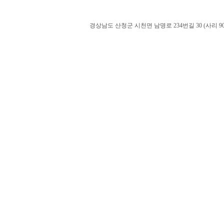
경상남도 산청군 시천면 남명로 234번길 30 (사리 900-60). admin