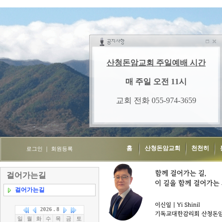
홈
산청돈암교회
천천히
로그인
｜
회원등록
걸어가는길
걸어가는길