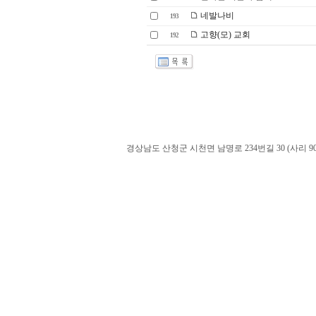
네발나비
193
고향(모) 교회
192
경상남도 산청군 시천면 남명로 234번길 30 (사리 900-60). admin