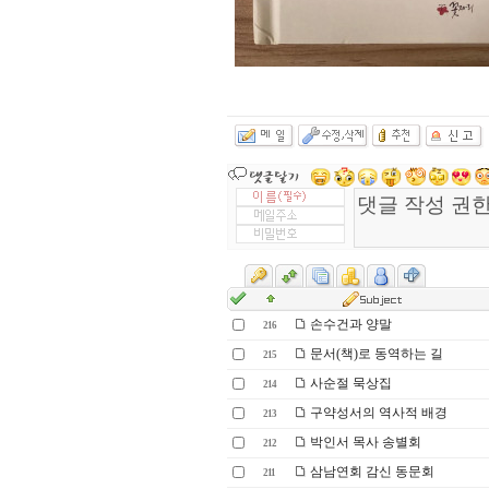
손수건과 양말
216
문서(책)로 동역하는 길
215
사순절 묵상집
214
구약성서의 역사적 배경
213
박인서 목사 송별회
212
삼남연회 감신 동문회
211