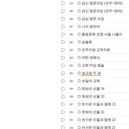
감신 동문모임 (진주+한려)
210
감신 동문모임 (진주+한려)
209
감심 동문 모임
208
나의 동반자
207
총동문회 초청 서울 나들이
206
송별회
205
진주지방 교역자회
204
어떤 장례식
203
교회 타임 캡슐
202
설교집 두 권
201
보일러 교체
200
뜻밖의 선물 34
199
뜻밖의 선물 33
198
반가운 이들과 함께 23
197
뜻밖의 선물 32
196
반가운 이들과 함께 22
195
반가운 이들과 함께 21
194