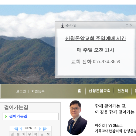
홈
산청돈암교회
천천히
로그인
｜
회원등록
걸어가는길
걸어가는길