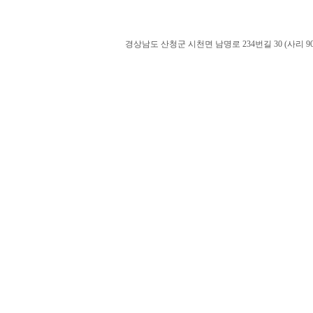
경상남도 산청군 시천면 남명로 234번길 30 (사리 900-60). admin