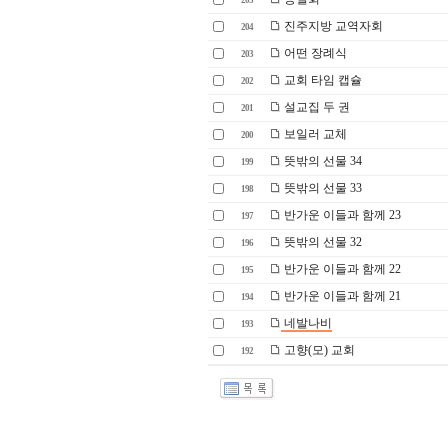
205
진주지방 교역자회
204
어떤 장례식
203
교회 타임 캡슐
202
설교집 두 권
201
보일러 교체
200
뜻밖의 선물 34
199
뜻밖의 선물 33
198
반가운 이들과 함께 23
197
뜻밖의 선물 32
196
반가운 이들과 함께 22
195
반가운 이들과 함께 21
194
네발나비
193
고향(모) 교회
192