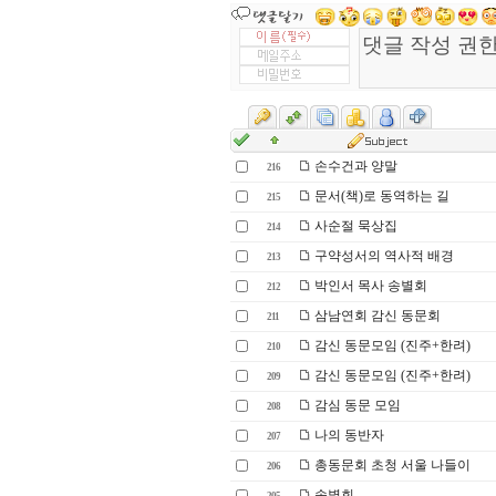
손수건과 양말
216
문서(책)로 동역하는 길
215
사순절 묵상집
214
구약성서의 역사적 배경
213
박인서 목사 송별회
212
삼남연회 감신 동문회
211
감신 동문모임 (진주+한려)
210
감신 동문모임 (진주+한려)
209
감심 동문 모임
208
나의 동반자
207
총동문회 초청 서울 나들이
206
송별회