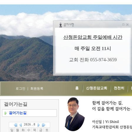
홈
산청돈암교회
천천히
로그인
｜
회원등록
걸어가는길
걸어가는길