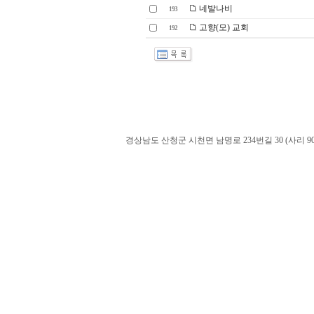
네발나비
193
고향(모) 교회
192
경상남도 산청군 시천면 남명로 234번길 30 (사리 900-60). admin