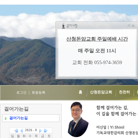
홈
산청돈암교회
천천히
로그인
｜
회원등록
걸어가는길
걸어가는길