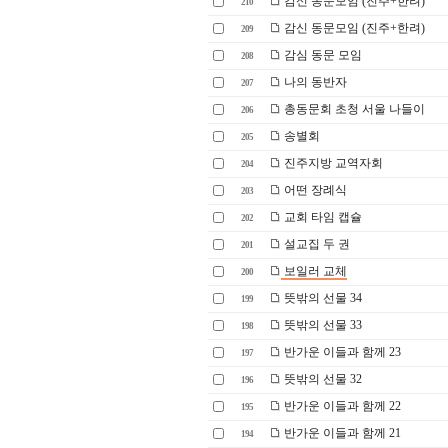
감신 동문모임 (진주+한려)
210
감신 동문모임 (진주+한려)
209
감심 동문 모임
208
나의 동반자
207
총동문회 초청 서울 나들이
206
송별회
205
진주지방 교역자회
204
어떤 장례식
203
교회 타임 캡슐
202
설교집 두 권
201
보일러 교체
200
뜻밖의 선물 34
199
뜻밖의 선물 33
198
반가운 이들과 함께 23
197
뜻밖의 선물 32
196
반가운 이들과 함께 22
195
반가운 이들과 함께 21
194