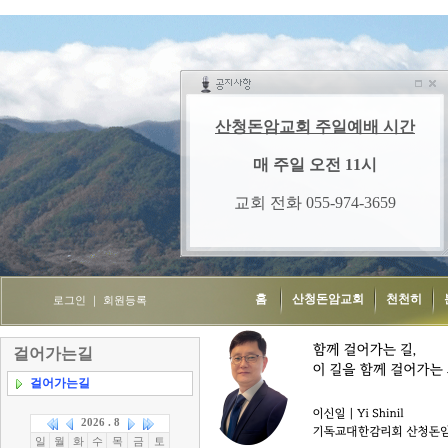
홈
산청돈암교회
천천히
로그인
｜
회원등록
걸어가는길
걸어가는길