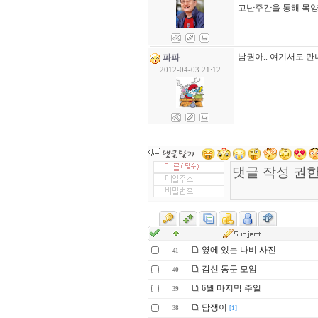
고난주간을 통해 목양 
남권아.. 여기서도 만
파파
2012-04-03 21:12
옆에 있는 나비 사진
41
감신 동문 모임
40
6월 마지막 주일
39
담쟁이
38
[1]