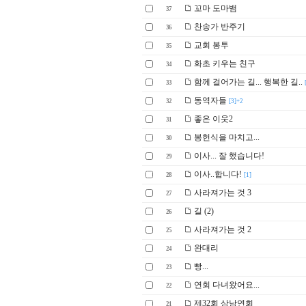
꼬마 도마뱀
37
찬송가 반주기
36
교회 봉투
35
화초 키우는 친구
34
함께 걸어가는 길... 행복한 길..
33
동역자들
32
[3]+2
좋은 이웃2
31
봉헌식을 마치고...
30
이사... 잘 했습니다!
29
이사..합니다!
28
[1]
사라져가는 것 3
27
길 (2)
26
사라져가는 것 2
25
완대리
24
빵...
23
연회 다녀왔어요...
22
제32회 삼남연회
21