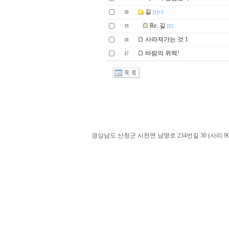
길
20
[1]+1
Re..길
19
[1]
사라져가는 것 1
18
바람의 위력!
17
경상남도 산청군 시천면 남명로 234번길 30 (사리 900-60). admin