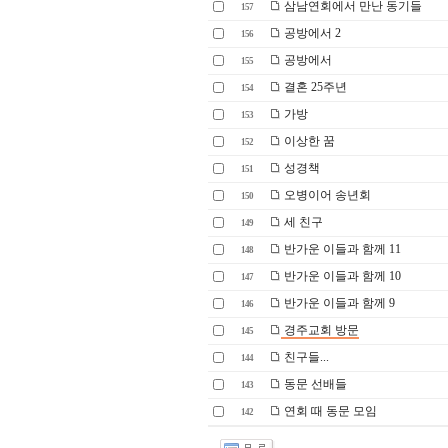
삼남연회에서 만난 동기들
157
공방에서 2
156
공방에서
155
결혼 25주년
154
가방
153
이상한 꿈
152
성경책
151
오병이어 송년회
150
세 친구
149
반가운 이들과 함께 11
148
반가운 이들과 함께 10
147
반가운 이들과 함께 9
146
경주교회 방문
145
친구들...
144
동문 선배들
143
연회 때 동문 모임
142