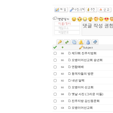
제53회 진주지방회
166
오병이어선교회 송년회
165
연합예배
164
동역자들의 방문
163
내년 달력
162
오병이어 선교회
161
옛날 사진 (그리운 이들)
160
진주지방 감신동문회
159
오병이어선교회
158