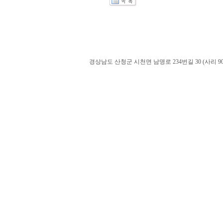
경상남도 산청군 시천면 남명로 234번길 30 (사리 900-60). admin