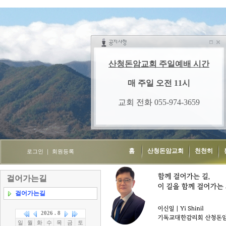
홈
산청돈암교회
천천히
로그인
｜
회원등록
걸어가는길
걸어가는길